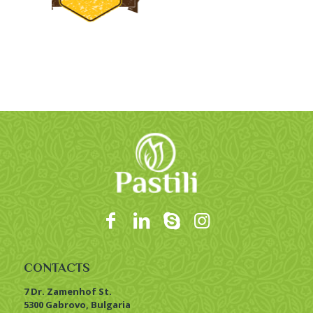
CONTACTS
7 Dr. Zamenhof St.
5300 Gabrovo, Bulgaria
+359 882 467 137