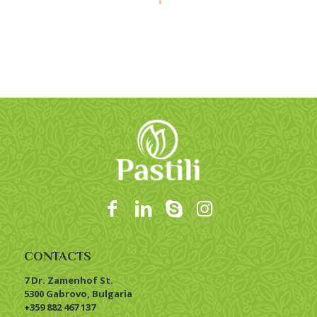
CONTACTS
7 Dr. Zamenhof St.
5300 Gabrovo, Bulgaria
+359 882 467 137