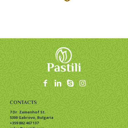
CONTACTS
7 Dr. Zamenhof St.
5300 Gabrovo, Bulgaria
+359 882 467 137