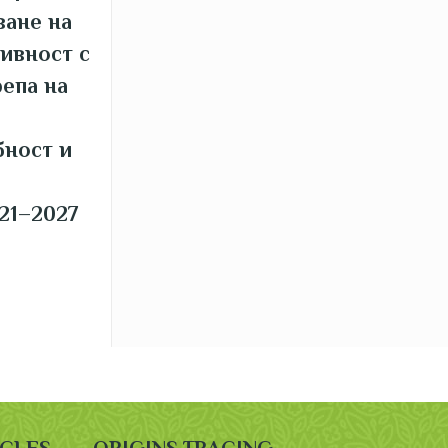
ване на
ивност с
епа на
бност и
21–2027