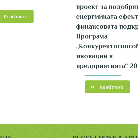
проект за подобря
енергийната ефект
Read more
финансовата подкр
Програма
„Конкурентоспосо
иновации в
предприятията“ 20
Read more