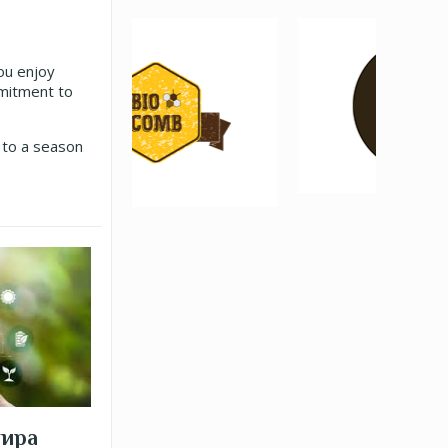
ou enjoy
mmitment to
s to a season
тира